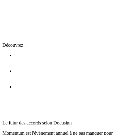
Découvrez :
Des innovations basées sur l'IA pour simplifier votre
quotidien
Des solutions pour rendre votre processus contractuel plus
intelligent, plus simple et plus sûrs
Un occasion unique de poser toutes vos questions
Le futur des accords selon Docusign
Momentum est l'événement annuel à ne pas manquer pour